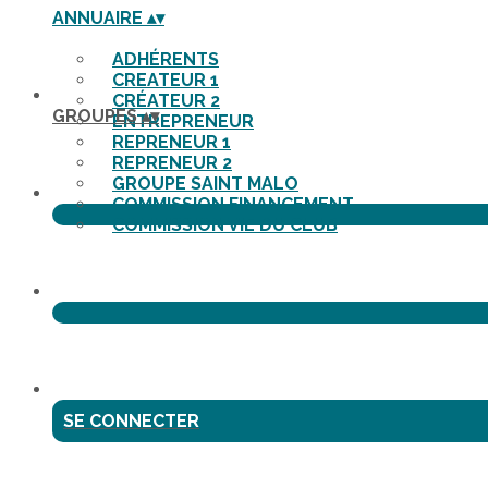
ANNUAIRE
▴
▾
ADHÉRENTS
CREATEUR 1
CRÉATEUR 2
GROUPES
▴
▾
ENTREPRENEUR
REPRENEUR 1
REPRENEUR 2
GROUPE SAINT MALO
COMMISSION FINANCEMENT
COMMISSION VIE DU CLUB
SE CONNECTER