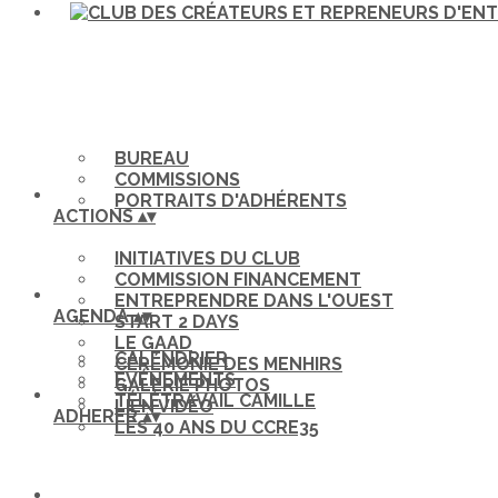
BUREAU
COMMISSIONS
PORTRAITS D'ADHÉRENTS
ACTIONS
▴
▾
INITIATIVES DU CLUB
COMMISSION FINANCEMENT
ENTREPRENDRE DANS L'OUEST
AGENDA
▴
▾
START 2 DAYS
LE GAAD
CALENDRIER
CÉRÉMONIE DES MENHIRS
EVÉNEMENTS
GALERIE PHOTOS
TÉLÉTRAVAIL CAMILLE
LIEN VIDÉO
ADHERER
▴
▾
LES 40 ANS DU CCRE35