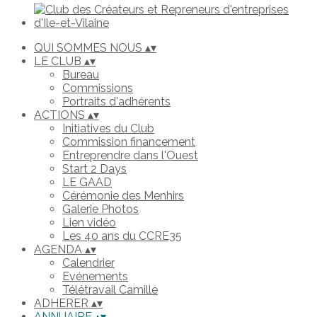
QUI SOMMES NOUS
▴
▾
LE CLUB
▴
▾
Bureau
Commissions
Portraits d'adhérents
ACTIONS
▴
▾
Initiatives du Club
Commission financement
Entreprendre dans l'Ouest
Start 2 Days
LE GAAD
Cérémonie des Menhirs
Galerie Photos
Lien vidéo
Les 40 ans du CCRE35
AGENDA
▴
▾
Calendrier
Evénements
Télétravail Camille
ADHERER
▴
▾
ANNUAIRE
▴
▾