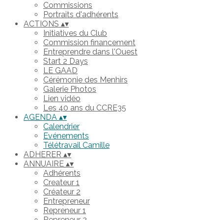
Commissions
Portraits d'adhérents
ACTIONS
▴
▾
Initiatives du Club
Commission financement
Entreprendre dans l'Ouest
Start 2 Days
LE GAAD
Cérémonie des Menhirs
Galerie Photos
Lien vidéo
Les 40 ans du CCRE35
AGENDA
▴
▾
Calendrier
Evénements
Télétravail Camille
ADHERER
▴
▾
ANNUAIRE
▴
▾
Adhérents
Createur 1
Créateur 2
Entrepreneur
Repreneur 1
Repreneur 2